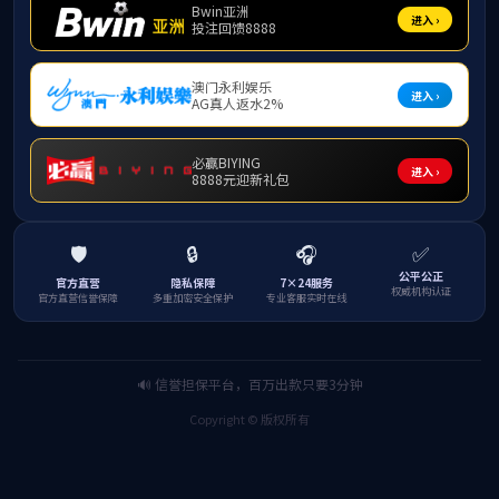
上一条：
学校组织参加 2025 年高校实验室安全工作培训会
下一条：
李厚永以普通党员身份参加教辅第二党支部集体学习会