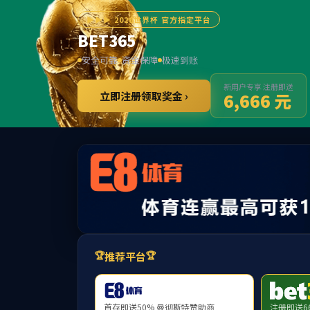
******
网站首页
部门概况
tyc8722太
部分实验室安全警示标识列表
来源：