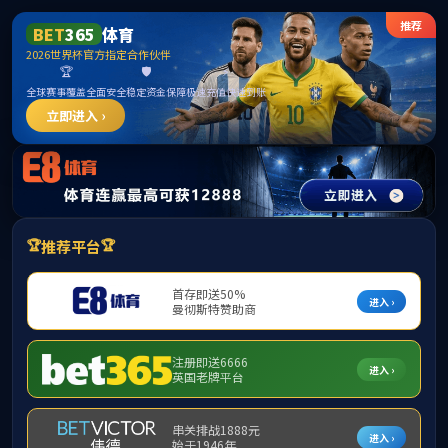
******
中国·太阳集团tyc5997(Macau)股份有限公司-
Officialwebsite
网站首页
部门概况
tyc8722太阳集团城
海南省教育厅 海南省公安消防总队关于印发《海南
来源：太阳集团tyc5997